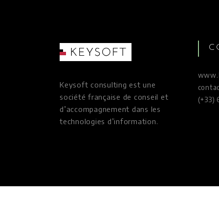
C
www.k
Keysoft consulting est une
conta
société française de conseil et
(+33) 
d’accompagnement dans les
technologies d’information.