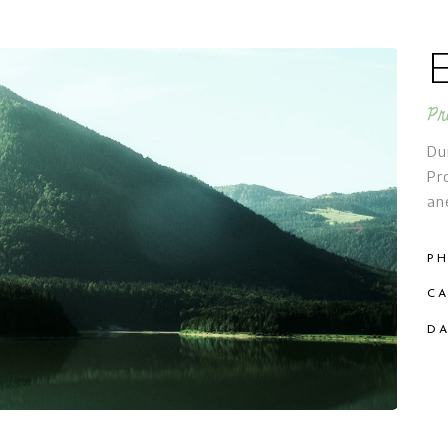
Pr
Du
Pr
an
PH
CA
DA