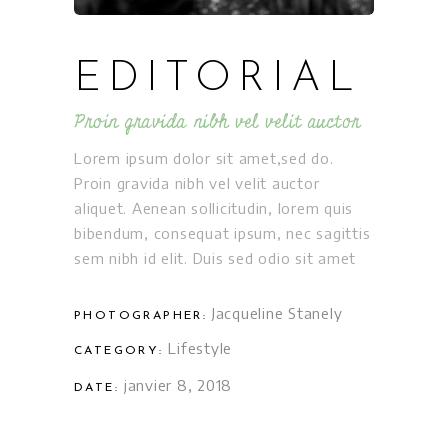
EDITORIAL
Proin gravida nibh vel velit auctor
Lorem ipsum dolor sit amet,sed do.
Proin gravida nibh vel velit auctor
aliquet. Aenean sollicitudin, lorem quis
bibendum, consequat ipsum, nec sagittis
sem nibh id elit. Duis sed odio sit amet
Jacqueline Stanely
PHOTOGRAPHER:
Lifestyle
CATEGORY:
janvier 8, 2018
DATE: