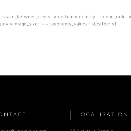
3″ space_between_items= »medium » orderby= »menu_order 
ory » image_size= » » taxonomy_values= »Leather »]
ONTACT
LOCALISATION
27 Rue de la Banque,