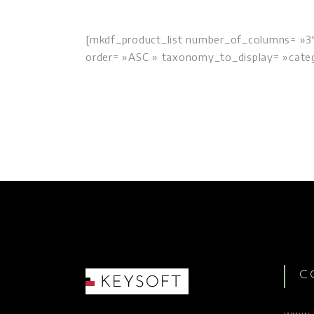
[mkdf_product_list number_of_columns= »
order= »ASC » taxonomy_to_display= »categ
C